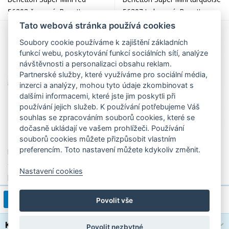
56203 červený, Benetton
56307 tyrkysový, Benetton
Tato webová stránka používá cookies
Soubory cookie používáme k zajištění základních
funkcí webu, poskytování funkcí sociálních sítí, analýze
návštěvnosti a personalizaci obsahu reklam.
Partnerské služby, které využíváme pro sociální média,
inzerci a analýzy, mohou tyto údaje zkombinovat s
dalšími informacemi, které jste jim poskytli při
používání jejich služeb. K používání potřebujeme Váš
souhlas se zpracováním souborů cookies, které se
dočasně ukládají ve vašem prohlížeči. Používání
499,00 Kč
449,00 Kč
souborů cookies můžete přizpůsobit vlastním
preferencím. Toto nastavení můžete kdykoliv změnit.
Dámský skládací oranžový
Skládací deštník Benetton
deštník Ultra Mini flat georgia
Super Mini 56204 zelený žlutý
Nastavení cookies
peach 56503, Benetton
okraj, Benetton
1
2
>
1 / 2
Povolit vše
Kategorie
Povolit nezbytné