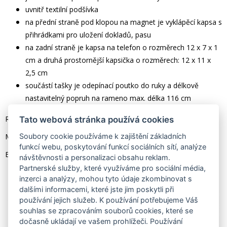
uvnitř textilní podšívka
na přední straně pod klopou na magnet je vyklápěcí kapsa s
přihrádkami pro uložení dokladů, pasu
na zadní straně je kapsa na telefon o rozměrech 12 x 7 x 1
cm
a druhá prostornější kapsička o rozměrech: 12 x 11 x
2,5 cm
součástí tašky je odepínací poutko do ruky a délkově
nastavitelný popruh na rameno max. délka 116 cm
Rozměry: 22 x 14 x 6 cm
Tato webová stránka používá cookies
Soubory cookie používáme k zajištění základních
Materiál: jemná kůže
funkcí webu, poskytování funkcí sociálních sítí, analýze
Barva kování: černý antracit
návštěvnosti a personalizaci obsahu reklam.
Partnerské služby, které využíváme pro sociální média,
inzerci a analýzy, mohou tyto údaje zkombinovat s
dalšími informacemi, které jste jim poskytli při
používání jejich služeb. K používání potřebujeme Váš
souhlas se zpracováním souborů cookies, které se
dočasně ukládají ve vašem prohlížeči. Používání