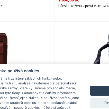
1 090,00 Kč
LY
Pánská kožená zipová etue LM-
nka používá cookies
1 100,00 Kč
áme k zajištění základních funkcí webu,
iálních sítí, analýze návštěvnosti a personalizaci
Pánská kožená etue 611-1080-60
rské služby, které využíváme pro sociální média,
hou tyto údaje zkombinovat s dalšími informacemi,
 při používání jejich služeb. K používání potřebujeme
Po
váním souborů cookies, které se dočasně ukládají
Používání souborů cookies můžete přizpůsobit