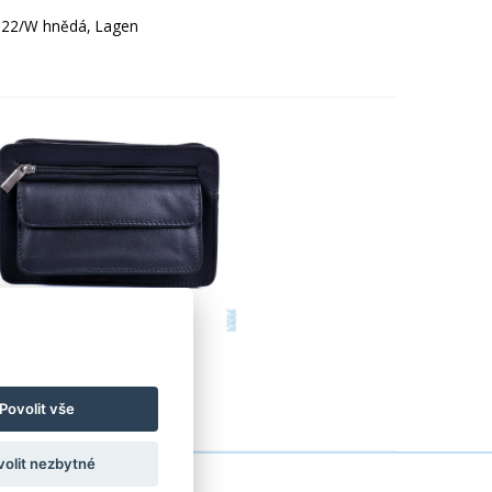
022/W hnědá, Lagen
 černá, Arwel
Povolit vše
volit nezbytné