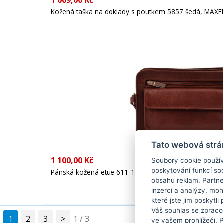
1 069,00 Kč
Kožená taška na doklady s poutkem 5857 šedá, MAXF
Tato webová strá
1 100,00 Kč
Soubory cookie použív
poskytování funkcí soc
Pánská kožená etue 611-1080-40 hnědá, Arwel
obsahu reklam. Partne
inzerci a analýzy, mo
které jste jim poskytli
Váš souhlas se zpraco
1
2
3
>
1 / 3
ve vašem prohlížeči. 