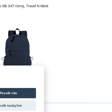
 ME-047 černý, Travel N Meet
 modrý, BESTWAY
Povolit vše
volit nezbytné