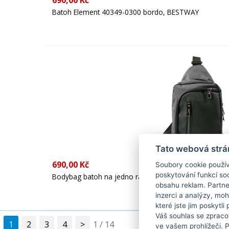
690,00 Kč
Batoh Element 40349-0300 bordo, BESTWAY
Tato webová strá
690,00 Kč
Soubory cookie použív
poskytování funkcí soc
Bodybag batoh na jedno rameno ME-047 šedý, Travel
obsahu reklam. Partne
inzerci a analýzy, mo
které jste jim poskytli
Váš souhlas se zpraco
1
2
3
4
>
1 / 14
ve vašem prohlížeči. 