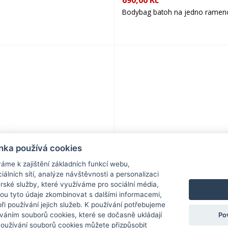
690,00 Kč
Bodybag batoh na jedno rameno
nka používá cookies
699,00 Kč
áme k zajištění základních funkcí webu,
iálních sítí, analýze návštěvnosti a personalizaci
 N Meet
Batoh Light 40346-0600 tmavě
rské služby, které využíváme pro sociální média,
hou tyto údaje zkombinovat s dalšími informacemi,
 při používání jejich služeb. K používání potřebujeme
Po
váním souborů cookies, které se dočasně ukládají
Používání souborů cookies můžete přizpůsobit